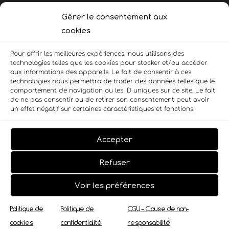
Gérer le consentement aux
+230 58 08 46 51
cookies
Pour offrir les meilleures expériences, nous utilisons des
+41 79 217 51 73
technologies telles que les cookies pour stocker et/ou accéder
aux informations des appareils. Le fait de consentir à ces
technologies nous permettra de traiter des données telles que le
Informations légales
comportement de navigation ou les ID uniques sur ce site. Le fait
de ne pas consentir ou de retirer son consentement peut avoir
un effet négatif sur certaines caractéristiques et fonctions.
Main
Menu
Menu
Accepter
Copyright © Lettre Relief 2026 | Création de site par
Digit2Go
Refuser
Voir les préférences
Politique de
Politique de
CGU – Clause de non-
cookies
confidentialité
responsabilité