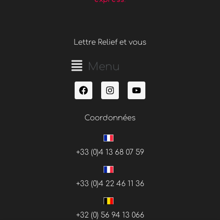
Lettre Relief et vous
Main
Menu
F
Menu
I
Y
a
n
o
c
s
u
e
t
t
Coordonnées
b
a
u
o
g
b
o
r
e
k
a
+33 (0)4 13 68 07 59
m
+33 (0)4 22 46 11 36
+32 (0) 56 94 13 066